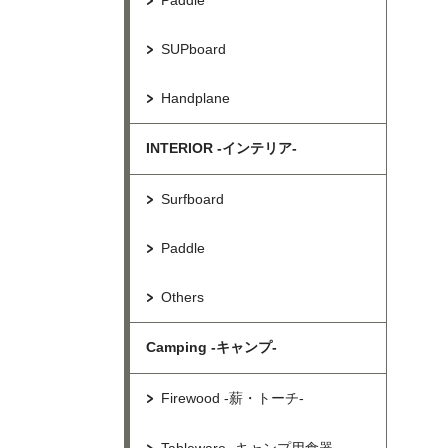
Paddle
SUPboard
Handplane
INTERIOR -インテリア-
Surfboard
Paddle
Others
Camping -キャンプ-
Firewood -薪・トーチ-