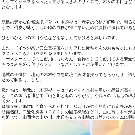
カップやグラスをゆったり置ける大きめのサイズで、木々の木目など
となります。
徳島の豊かな自然環境で育った木頭杉は、赤身の心材が鮮明で、明る
小で、樹皮が薄く、若い時の成長が特に早いため強度性に優れている
ひとつひとつの木目や色などを楽しんで頂けると嬉しいです。
また、ドイツの高い安全基準値をクリアした赤ちゃんのおもちゃにも
クスからできた自然塗料を使用しています。
コースターとしてのご使用はもちろん、食器としても使用できる安全
おつまみを盛り付けるプレートなどとしてもご使用いただけます。
地域の子供に、地元の木材や自然環境に興味を持ってもらったり、誇
込めて制作しました。
私たちは、地元の「木頭杉」をはじめとする木材を用いて品質が高く
と、この製品を通じて「山と川と海のつながり」や我々の「地元の環
ております。
降雨が多い那賀町で育てられた桧は、ねばりが強く品質にも定評があ
防備機能、二酸化炭素（ＣＯ２）の固定機能などは、山に育つ木材が
を通じて、山間地の山や川、水辺を支える山地の自然のシステムに興