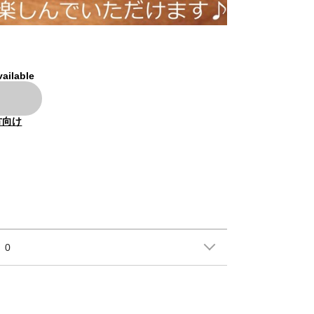
vailable
方向け
0