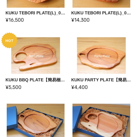
KUKU TEBORI PLATE(L)_02【一点物】
KUKU TEBORI PLATE(L)_03【一点物】
¥16,500
¥14,300
KUKU BBQ PLATE【簡易梱包】
KUKU PARTY PLATE【簡易梱包】
¥5,500
¥4,400