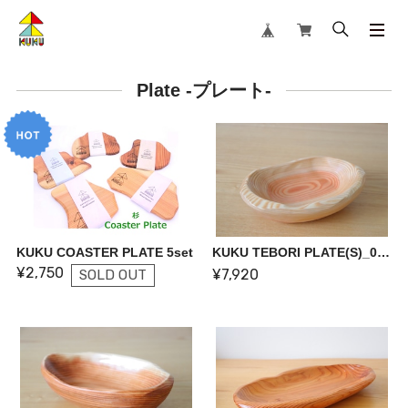
Plate -プレート-
KUKU COASTER PLATE 5set
KUKU TEBORI PLATE(S)_01【一点物】
¥2,750
¥7,920
SOLD OUT