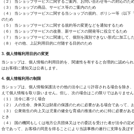
（２） 当ショップサービスに関するご案内、お問い合わせ等への対応のた
（３） 当ショップの商品、サービス等のご案内のため
（４） 当ショップサービスに関する当ショップの規約、ポリシー等（以下
のため
（５） 当ショップサービスに関する規約等の変更などを通知するため
（６） 当ショップサービスの改善、新サービスの開発等に役立てるため
（７） 当ショップサービスに関連して、個別を識別できない形式に加工し
（８） その他、上記利用目的に付随する目的のため
3. 個人情報利用目的の変更
当ショップは、個人情報の利用目的を、関連性を有すると合理的に認められ
はお客様に通知又は公表します。
4. 個人情報利用の制限
当ショップは、個人情報保護法その他の法令により許容される場合を除き、
えて個人情報を取り扱いません。但し、次の場合はこの限りではありません
（１） 法令に基づく場合
（２） 人の生命、身体又は財産の保護のために必要がある場合であって、
（３） 公衆衛生の向上又は児童の健全な育成の推進のために特に必要があ
とき
（４） 国の機関もしくは地方公共団体又はその委託を受けた者が法令の定
合であって、お客様の同意を得ることにより当該事務の遂行に支障を及ぼす