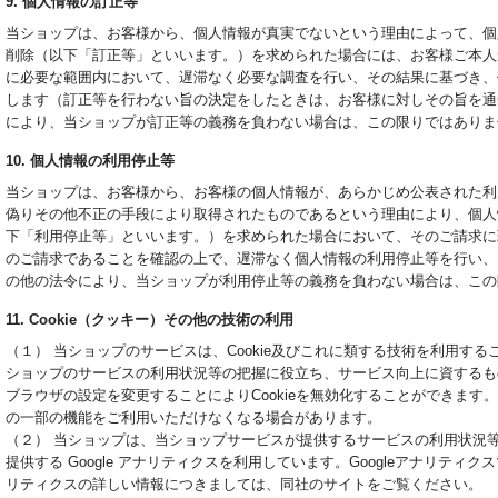
9. 個人情報の訂正等
当ショップは、お客様から、個人情報が真実でないという理由によって、個
削除（以下「訂正等」といいます。）を求められた場合には、お客様ご本人
に必要な範囲内において、遅滞なく必要な調査を行い、その結果に基づき、
します（訂正等を行わない旨の決定をしたときは、お客様に対しその旨を通
により、当ショップが訂正等の義務を負わない場合は、この限りではありま
10. 個人情報の利用停止等
当ショップは、お客様から、お客様の個人情報が、あらかじめ公表された利
偽りその他不正の手段により取得されたものであるという理由により、個人
下「利用停止等」といいます。）を求められた場合において、そのご請求に
のご請求であることを確認の上で、遅滞なく個人情報の利用停止等を行い、
の他の法令により、当ショップが利用停止等の義務を負わない場合は、この
11. Cookie（クッキー）その他の技術の利用
（１） 当ショップのサービスは、Cookie及びこれに類する技術を利用す
ショップのサービスの利用状況等の把握に役立ち、サービス向上に資するもの
ブラウザの設定を変更することによりCookieを無効化することができます。
の一部の機能をご利用いただけなくなる場合があります。
（２） 当ショップは、当ショップサービスが提供するサービスの利用状況等を調
提供する Google アナリティクスを利用しています。Googleアナリティ
リティクスの詳しい情報につきましては、同社のサイトをご覧ください。