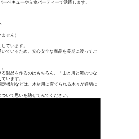
。バーベキューや立食パーティーで活躍します。
い
いません）
工しています。
用いているため、安心安全な商品を長期に渡ってご
」。
ける製品を作るのはもちろん、「山と川と海のつな
えています。
固定機能などは、木材用に育てられる木々が適切に
について思いを馳せてみてください。