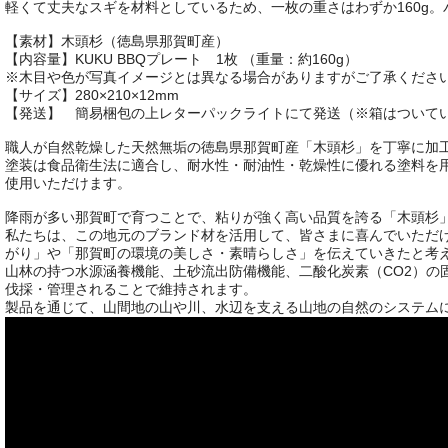
軽くて丈夫なスギを材料としているため、一枚の重さはわずか160g
【素材】木頭杉（徳島県那賀町産）
【内容量】KUKU BBQプレート 1枚 （重量：約160g）
※木目や色が写真イメージとは異なる場合がありますがご了承くださ
【サイズ】280×210×12mm
【発送】 簡易梱包の上レターパックライトにて発送（※箱はついて
職人が自然乾燥した天然無垢の徳島県那賀町産「木頭杉」を丁寧に加
塗装は食品衛生法に適合し、耐水性・耐油性・乾燥性に優れる塗料を
使用いただけます。
降雨が多い那賀町で育つことで、粘りが強く高い品質を誇る「木頭杉
私たちは、この地元のブランド材を活用して、皆さまに喜んでいただ
がり」や「那賀町の環境の美しさ・素晴らしさ」を伝えていきたと考
山林の持つ水源涵養機能、土砂流出防備機能、二酸化炭素（CO2）の
伐採・管理されることで維持されます。
製品を通じて、山間地の山や川、水辺を支える山地の自然のシステム