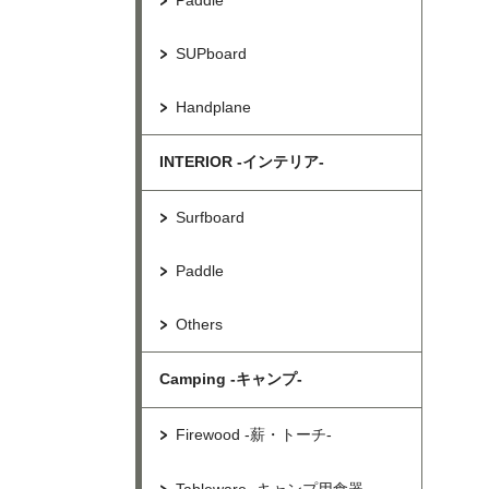
Paddle
SUPboard
Handplane
INTERIOR -インテリア-
Surfboard
Paddle
Others
Camping -キャンプ-
Firewood -薪・トーチ-