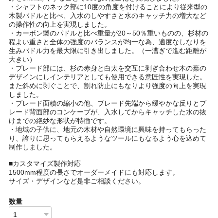
・シャフトのネック部に10度の角度を付けることにより従来型の
木製パドルと比べ、入水のしやすさと水のキャッチ力の増大など
の操作性の向上を実現しました。
・カーボン製のパドルと比べ重量が20～50％重いものの、杉材の
程よい重さと全体の強度のバランスが均一な為、適度なしなりを
生みパドル力を最大限に引き出しました。（一漕ぎで進む距離が
大きい）
・ブレード部には、杉の赤身と白太を交互に剥ぎ合わせ木の葉の
デザインにしインテリアとしても使用できる意匠性を実現した。
また斜めに剥ぐことで、割れ防止にもなりより強度の向上を実現
しました。
・ブレード面積の縮小の他、ブレード先端から緩やかな反りとブ
レード背面部のコンケーブが、入水してからキャッチした水の抜
けまでの絶妙な形状が特徴です。
・地域の子供に、地元の木材や自然環境に興味を持ってもらった
り、誇りに思ってもらえるようなツールにもなるよう心を込めて
制作しました。
■カスタマイズ製作対応
1500mm程度の長さでオーダーメイドにも対応します。
サイズ・デザインなど是非ご相談ください。
数量