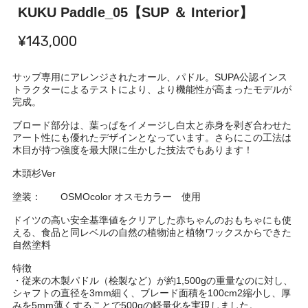
KUKU Paddle_05【SUP ＆ Interior】
¥143,000
サップ専用にアレンジされたオール、パドル。SUPA公認インス
トラクターによるテストにより、より機能性が高まったモデルが
完成。
ブロード部分は、葉っぱをイメージし白太と赤身を剥ぎ合わせた
アート性にも優れたデザインとなっています。さらにこの工法は
木目が持つ強度を最大限に生かした技法でもあります！
木頭杉Ver
塗装： OSMOcolor オスモカラー 使用
ドイツの高い安全基準値をクリアした赤ちゃんのおもちゃにも使
える、食品と同レベルの自然の植物油と植物ワックスからできた
自然塗料
特徴
・従来の木製パドル（桧製など）が約1,500gの重量なのに対し、
シャフトの直径を3mm細く、ブレード面積を100cm2縮小し、厚
みを5mm薄くすることで500gの軽量化を実現しました。