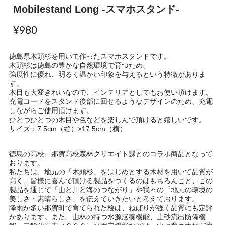
Mobilestand Long -スマホスタンド-
¥980
徳島県木頭杉を用いて作ったスマホスタンドです。
木頭杉は徳島の豊かな自然環境で育つため、
強度性に優れ、明るく温かい印象を与えるという特徴がありま
す。
木目も大変きれいなので、インテリアとしてもお使い頂けます。
充電コードをスタンド後部に回せるようなデザインのため、充電
しながらご使用頂けます。
ひとつひとつの木目や色などを楽しんで頂けると嬉しいです。
サイズ：7.5cm（縦）×17.5cm（横）
徳島の高校、那賀高校森林クリエイト課とのコラボ商品となって
おります。
私たちは、地元の「木頭杉」をはじめとする木材を用いて品質が
高く、皆様に喜んで頂ける製品をつくるのはもちろんこと、この
製品を通じて「山と川と海のつながり」や我々の「地元の環境の
美しさ・素晴らしさ」を伝えていきたいと考えております。
降雨が多い那賀町で育てられた桧は、ねばりが強く品質にも定評
があります。また、山林の持つ水源涵養機能、土砂流出防備機